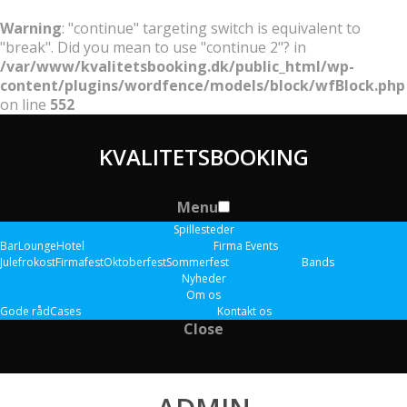
Warning
: "continue" targeting switch is equivalent to
"break". Did you mean to use "continue 2"? in
/var/www/kvalitetsbooking.dk/public_html/wp-
content/plugins/wordfence/models/block/wfBlock.php
on line
552
KVALITETSBOOKING
Menu
Spillesteder
Bar
Lounge
Hotel
Firma Events
Julefrokost
Firmafest
Oktoberfest
Sommerfest
Bands
Nyheder
Om os
Gode råd
Cases
Kontakt os
Close