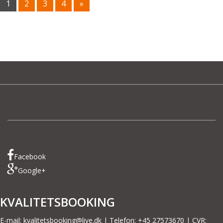
1
2
3
4
»
P
A
G
E
S
:
Facebook
Google+
KVALITETSBOOKING
E-mail:
kvalitetsbooking@live.dk
| Telefon: +45 27573670 | CVR: