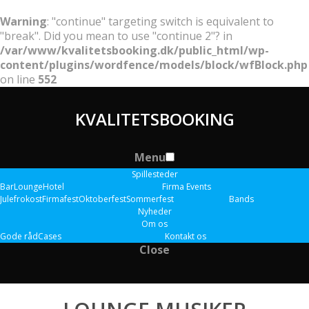
Warning
: "continue" targeting switch is equivalent to
"break". Did you mean to use "continue 2"? in
/var/www/kvalitetsbooking.dk/public_html/wp-
content/plugins/wordfence/models/block/wfBlock.php
on line
552
KVALITETSBOOKING
Menu
Spillesteder
Bar
Lounge
Hotel
Firma Events
Julefrokost
Firmafest
Oktoberfest
Sommerfest
Bands
Nyheder
Om os
Gode råd
Cases
Kontakt os
Close