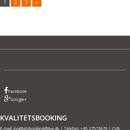
1
2
3
»
P
A
G
E
S
:
Facebook
Google+
KVALITETSBOOKING
E-mail:
kvalitetsbooking@live.dk
| Telefon: +45 27573670 | CVR: